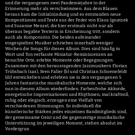
und die vergangenen zwei Pandemiejahre in der
Erinnerung mehr als verschwimmen. Aus dem Blauen
heraus kam die Initialzündung und es entstanden neue
Kompositionen und Texte aus der Feder von Klaus Ignatzek
und Susanne Menzel, die hier erstmals nicht nur als
überaus begabte Texterin in Erscheinung tritt, sondern
auch als Komponistin. Die beiden aufeinander
eingespielten Musiker schrieben innerhalb weniger
Wochen die Songs für dieses Album. Dies sind häufig in
Wort und Ton verfasste Miniatur-Reminiszenzen an
besuchte Orte, erlebte Momente oder Begegnungen.
Zusammen mit den herausragenden Jazzmusikern Florian
Trübsbach (sax), Sven Faller (b) und Christian Schoenefeldt
(dr) entwickelten und erlebten sie in den vergangenen 5
Jahren fantastische musikalische Momente, welche sich
nun in diesem Album wiederfinden. Farbenfrohe Akkorde,
energetische Improvisationen und Rhythmen, mal kraftvoll,
ruhig oder elegisch, erzeugen eine Vielfalt von
verschiedenen Stimmungen. So individuell die
künstlerische Stärken jedes einzelnen Bandmitglieds sind,
der gemeinsame Geist und die gegenseitige musikalische
Unterstützung im jeweiligen Moment, stehen absolut im
Vordergrun