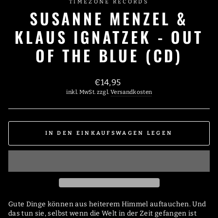
TIMEZONE RECORDS
SUSANNE MENZEL &
KLAUS IGNATZEK - OUT
OF THE BLUE (CD)
Normaler
€14,95
Preis
inkl. MwSt. zzgl.
Versandkosten
IN DEN EINKAUFSWAGEN LEGEN
Gute Dinge können aus heiterem Himmel auftauchen. Und
das tun sie, selbst wenn die Welt in der Zeit gefangen ist