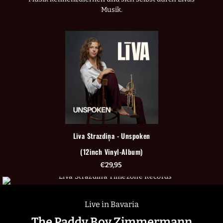
Musik.
Līva Strazdiņa - Unspoken
(12inch Vinyl-Album)
€
29,95
Live in Bavaria
The Paddy Boy Zimmermann