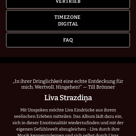
VERTRIEB
TIMEZONE
DIGITAL
FAQ
„In ihrer Dringlichkeit eine echte Entdeckung für
mich. Wertvoll. Hingehen!“
— Till Brönner
Līva Strazdiņa
Mit Unspoken möchte Līva Eindrücke aus ihrem
seelischen Erleben mitteilen. Das Album lädt dazu ein,
sich in dieser Emotionalität wiederzufinden und mit der
eigenen Gefühlswelt abzugleichen - Līva durch ihre
Musik kennenzulernen und sich selbst durch Līvas