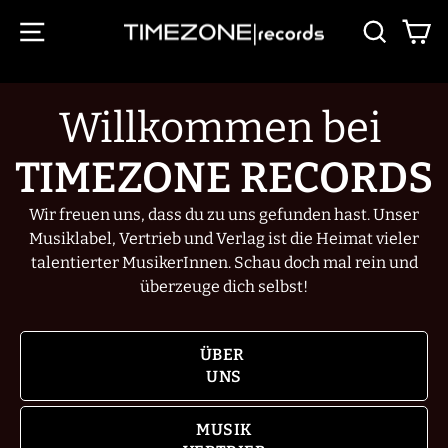
Direkt
TIMEZONE
SEITENNAVIGATION
SUCHE
E
zum
Inhalt
RECORDS
Willkommen bei
TIMEZONE RECORDS
Wir freuen uns, dass du zu uns gefunden hast. Unser
Musiklabel, Vertrieb und Verlag ist die Heimat vieler
talentierter MusikerInnen. Schau doch mal rein und
überzeuge dich selbst!
ÜBER
UNS
MUSIK