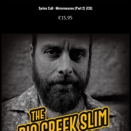
Syrinx Call - Mirrorneuron (Part 2) (CD)
€
15,95